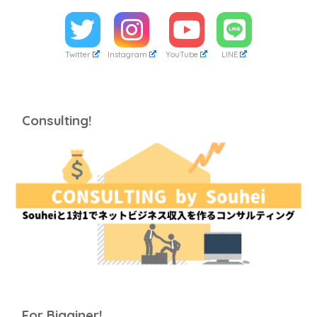
Twitter
Instagram
YouTube
LINE
Consulting!
For Bigginer!